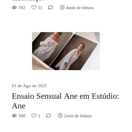
392
11
4min de leitura
01 de Ago de 2025
Ensaio Sensual Ane em Estúdio:
Ane
300
1
2min de leitura